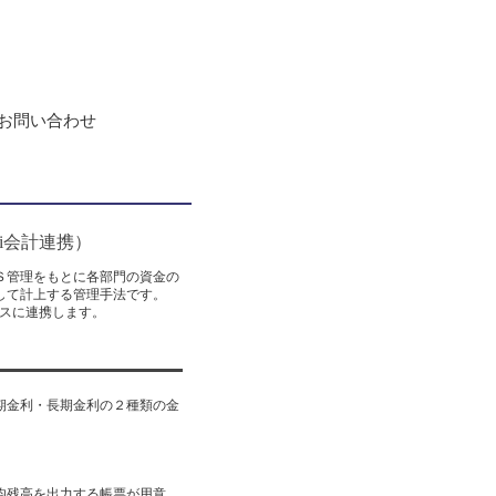
Ai会計連携）
Ｓ管理をもとに各部門の資金の
して計上する管理手法です。
ムレスに連携します。
期金利・長期金利の２種類の金
均残高を出力する帳票が用意