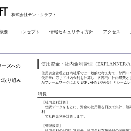
株式会社テン・クラフト
使用資金・社内金利管理（EXPLANNER/
使用資金管理とは商社系では一般的な考え方で、部門Ｂ
使用量に応じて社内金利を計算し、各部門に社内経費と
Aiフレームワークにより EXPLANNER/Ai会計とシー
特長
【社内金利計算】
仕訳データをもとに、資金の使用量を日次で集計、短
利
で社内金利を計算します。
【管理帳票】
社内金利の日別計算結果、社内金利対象科目の月中平